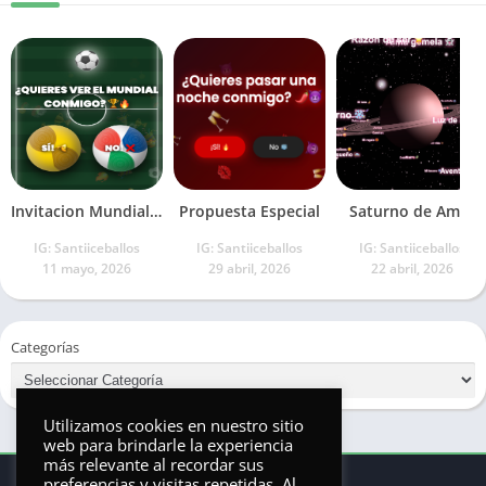
Invitacion Mundialista
Propuesta Especial
Saturno de Amor
IG: Santiiceballos
IG: Santiiceballos
IG: Santiiceballos
11 mayo, 2026
29 abril, 2026
22 abril, 2026
Categorías
Utilizamos cookies en nuestro sitio
web para brindarle la experiencia
más relevante al recordar sus
preferencias y visitas repetidas. Al