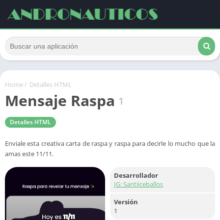
Home
/
Detalles HTML
Mensaje Raspa
1
Detalles HTML
Enviale esta creativa carta de raspa y raspa para decirle lo mucho que la
amas este 11/11.
Desarrollador
IG: Santiiceballos
Versión
1