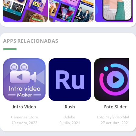
APPS RELACIONADAS
Intro Video
Rush
Foto Slider
Gamenes Store
Adobe
FotoPlay Video Maker
19 enero, 2022
9 julio, 2021
27 octubre, 2021