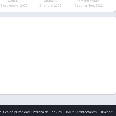
GARED
FotMob AS
Gamelift Studio
15 noviembre, 2022
31 enero, 2022
19 septiembre, 2022
olítica de privacidad
/
Política de Cookies
/
DMCA
/
Contáctanos
/
Elimina tu