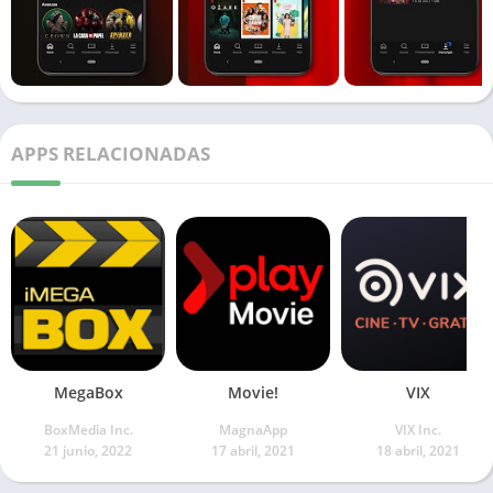
APPS RELACIONADAS
MegaBox
Movie!
VIX
BoxMedia Inc.
MagnaApp
VIX Inc.
21 junio, 2022
17 abril, 2021
18 abril, 2021