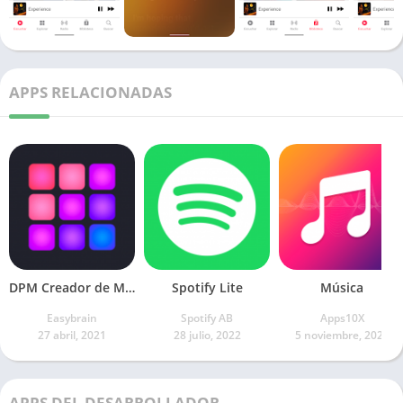
APPS RELACIONADAS
DPM Creador de Música
Spotify Lite
Música
Easybrain
Spotify AB
Apps10X
27 abril, 2021
28 julio, 2022
5 noviembre, 2021
APPS DEL DESARROLLADOR