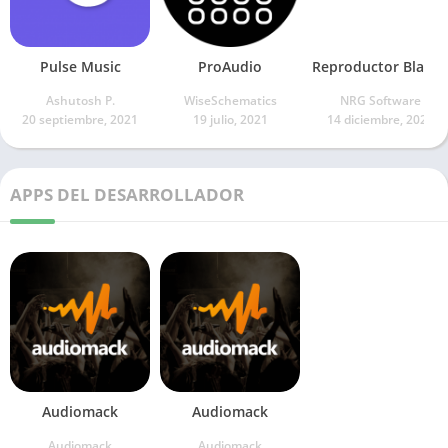
Pulse Music
ProAudio
Reproductor Blanc
Ashutosh P.
WiseSchematics
NRG Software
20 septiembre, 2021
19 julio, 2021
14 diciembre, 2022
APPS DEL DESARROLLADOR
Audiomack
Audiomack
Audiomack
Audiomack