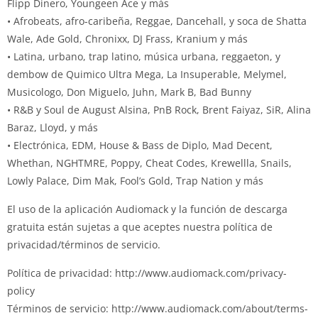
Flipp Dinero, Youngeen Ace y más
• Afrobeats, afro-caribeña, Reggae, Dancehall, y soca de Shatta
Wale, Ade Gold, Chronixx, DJ Frass, Kranium y más
• Latina, urbano, trap latino, música urbana, reggaeton, y
dembow de Quimico Ultra Mega, La Insuperable, Melymel,
Musicologo, Don Miguelo, Juhn, Mark B, Bad Bunny
• R&B y Soul de August Alsina, PnB Rock, Brent Faiyaz, SiR, Alina
Baraz, Lloyd, y más
• Electrónica, EDM, House & Bass de Diplo, Mad Decent,
Whethan, NGHTMRE, Poppy, Cheat Codes, Krewellla, Snails,
Lowly Palace, Dim Mak, Fool’s Gold, Trap Nation y más
El uso de la aplicación Audiomack y la función de descarga
gratuita están sujetas a que aceptes nuestra política de
privacidad/términos de servicio.
Política de privacidad: http://www.audiomack.com/privacy-
policy
Términos de servicio: http://www.audiomack.com/about/terms-