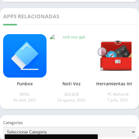
APPS RELACIONADAS
Funbox
Noti Voz
Herramientas Intelig
WZGL
코도코코
PC Mehanik
26 abril, 2021
24 agosto, 2023
7 julio, 2021
Categorías