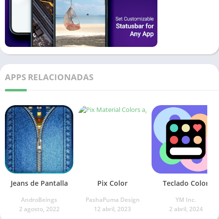
APPS RELACIONADAS
Jeans de Pantalla
Pix Color
Teclado Color
AndroBeings
PashaPuma Design
YM Inc.
2 agosto, 2022
12 abril, 2023
2 abril, 2024