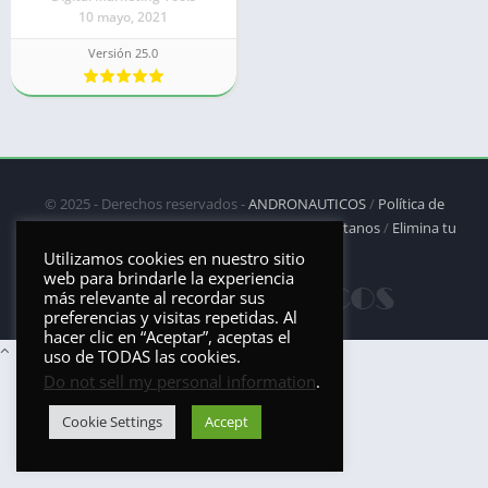
10 mayo, 2021
Versión 25.0
© 2025 - Derechos reservados -
ANDRONAUTICOS
/
Política de
privacidad
/
Política de Cookies
/
DMCA
/
Contáctanos
/
Elimina tu
aplicación
Utilizamos cookies en nuestro sitio
web para brindarle la experiencia
más relevante al recordar sus
preferencias y visitas repetidas. Al
hacer clic en “Aceptar”, aceptas el
uso de TODAS las cookies.
Do not sell my personal information
.
Cookie Settings
Accept