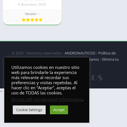
9 diciembre, 2025
Versión --
© 2025 - Derechos reservados -
ANDRONAUTICOS
/
Política de
privacidad
/
Política de Cookies
/
DMCA
/
Contáctanos
/
Elimina tu
aplicación
Utilizamos cookies en nuestro sitio
web para brindarle la experiencia
más relevante al recordar sus
preferencias y visitas repetidas. Al
hacer clic en “Aceptar”, aceptas el
uso de TODAS las cookies.
Do not sell my personal information
.
Cookie Settings
Accept