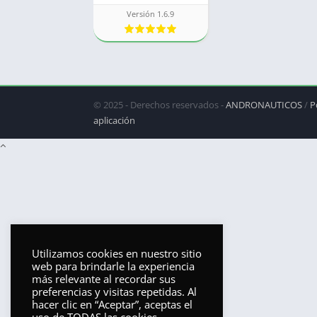
Versión 1.6.9
© 2025 - Derechos reservados -
ANDRONAUTICOS
/
P
aplicación
Utilizamos cookies en nuestro sitio
web para brindarle la experiencia
más relevante al recordar sus
preferencias y visitas repetidas. Al
hacer clic en “Aceptar”, aceptas el