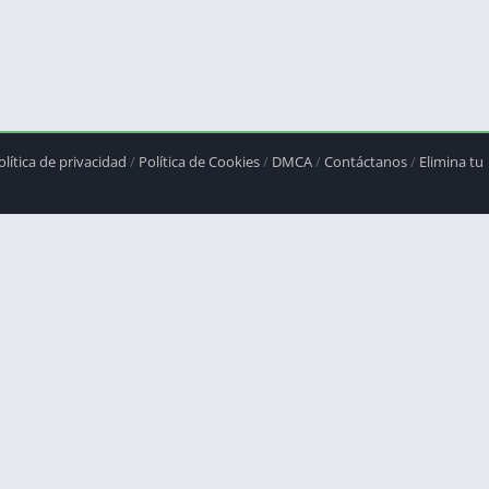
olítica de privacidad
/
Política de Cookies
/
DMCA
/
Contáctanos
/
Elimina tu