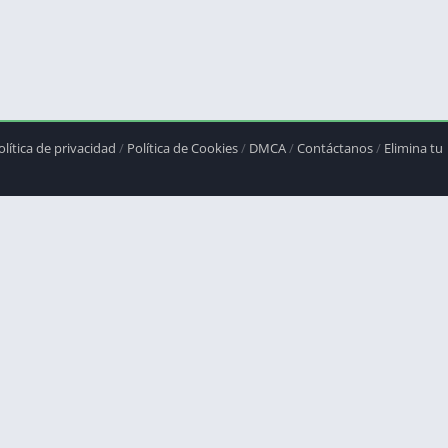
olítica de privacidad
/
Política de Cookies
/
DMCA
/
Contáctanos
/
Elimina tu