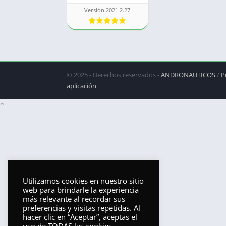
Versión 2021.2.27
© 2025 - Derechos reservados -
ANDRONAUTICOS
/
P
aplicación
Utilizamos cookies en nuestro sitio
web para brindarle la experiencia
más relevante al recordar sus
preferencias y visitas repetidas. Al
hacer clic en “Aceptar”, aceptas el