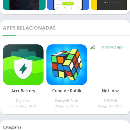
APPS RELACIONADAS
Accu​Battery
Cubo de Rubik
Noti Voz
Digibites
FancyAR Tech
코도코코
8 octubre, 2021
28 junio, 2021
24 agosto, 2023
Categorías