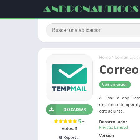
Home
/
Comunicació
Correo
Comunicación
Al usar la app Tem
electrónico temporal y
DESCARGAR
otro adjunto.
5
Desarrollador
/5
Privatix Limited
Votos:
5
Versión
Reportar