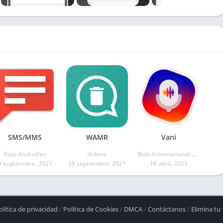
SMS/MMS
WAMR
Vani
Kajo AndroDev
drilens
Bolo International Limited
8 septiembre, 2021
28 septiembre, 2021
18 abril, 2021
olítica de privacidad
/
Política de Cookies
/
DMCA
/
Contáctanos
/
Elimina tu