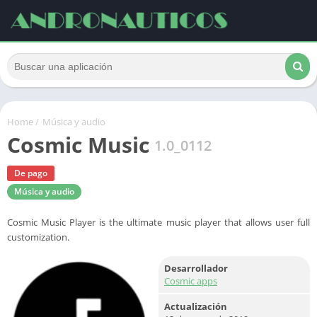
Home
/
Música y audio
Cosmic Music
1.0_0112
De pago
Música y audio
Cosmic Music Player is the ultimate music player that allows user full
customization.
Desarrollador
Cosmic apps
Actualización