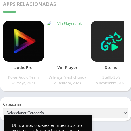
APPS RELACIONADAS
audioPro
Vin Player
Stellio
PowerAudio Team
Valentyn Vieshchunov
Stellio Soft
28 mayo, 2021
21 febrero, 2023
5 noviembre, 2021
Categorías
Utilizamos cookies en nuestro sitio
web para brindarle la experiencia