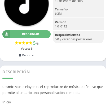
12 de enero de 2019
Tamaño
6,3M
Versión
1.0_0112
DESCARGAR
Requerimientos
5.0 y versiones posteriores
5
/5
Votos:
5
Reportar
DESCRIPCIÓN
Cosmic Music Player es el reproductor de música definitivo que
permite al usuario una personalización completa.
Inicio