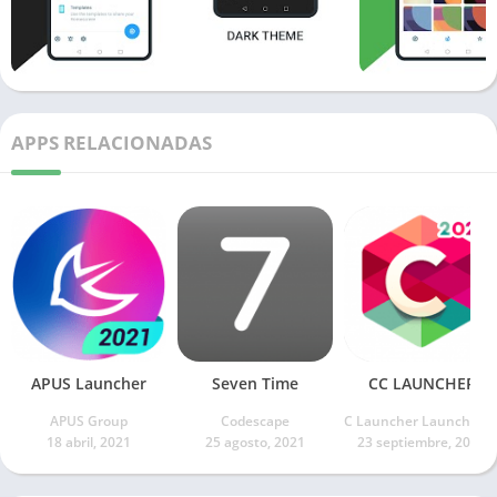
APPS RELACIONADAS
APUS Launcher
Seven Time
CC LAUNCHER
APUS Group
Codescape
C Launcher Launcher T
18 abril, 2021
25 agosto, 2021
23 septiembre, 2021