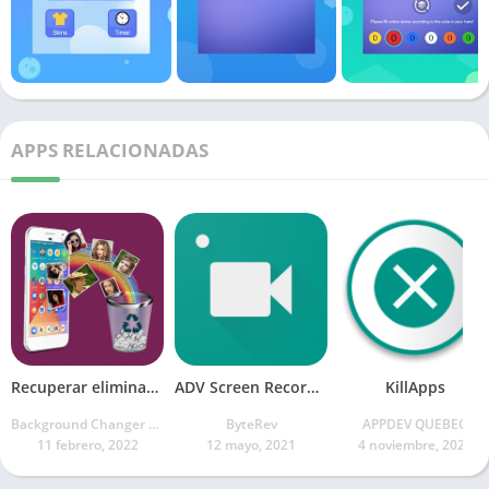
APPS RELACIONADAS
Recuperar eliminado
ADV Screen Recorder
KillApps
Background Changer Eraser & Booth Photo Editor
ByteRev
APPDEV QUEBEC
11 febrero, 2022
12 mayo, 2021
4 noviembre, 2021