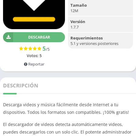
Tamaño
12M
Versión
1.7.7
DESCARGAR
Requerimientos
5.1 y versiones posteriores
5
/5
Votos:
5
Reportar
DESCRIPCIÓN
Descarga videos y música fácilmente desde Internet a tu
dispositivo. Todos los formatos son compatibles. ¡100% gratis!
El descargador de videos detecta automáticamente videos,
puedes descargarlos con un solo clic. El potente administrador