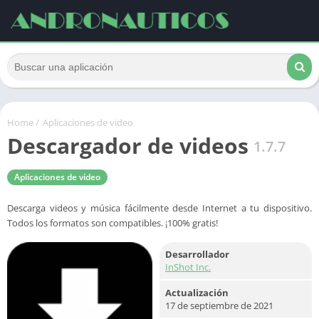
Home
/
Aplicaciones de video
Descargador de videos
1.7.7
Aplicaciones de video
Descarga videos y música fácilmente desde Internet a tu dispositivo.
Todos los formatos son compatibles. ¡100% gratis!
Desarrollador
InShot Inc.
Actualización
17 de septiembre de 2021