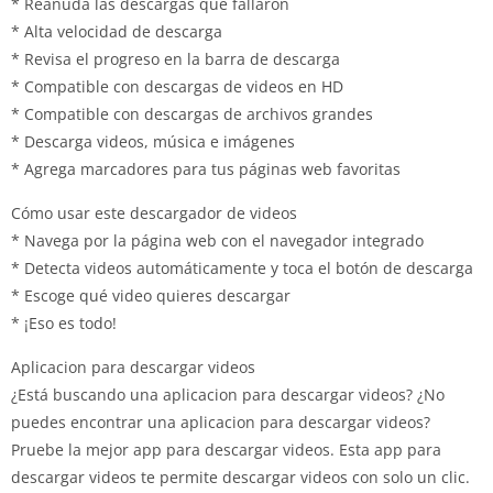
* Reanuda las descargas que fallaron
* Alta velocidad de descarga
* Revisa el progreso en la barra de descarga
* Compatible con descargas de videos en HD
* Compatible con descargas de archivos grandes
* Descarga videos, música e imágenes
* Agrega marcadores para tus páginas web favoritas
Cómo usar este descargador de videos
* Navega por la página web con el navegador integrado
* Detecta videos automáticamente y toca el botón de descarga
* Escoge qué video quieres descargar
* ¡Eso es todo!
Aplicacion para descargar videos
¿Está buscando una aplicacion para descargar videos? ¿No
puedes encontrar una aplicacion para descargar videos?
Pruebe la mejor app para descargar videos. Esta app para
descargar videos te permite descargar videos con solo un clic.