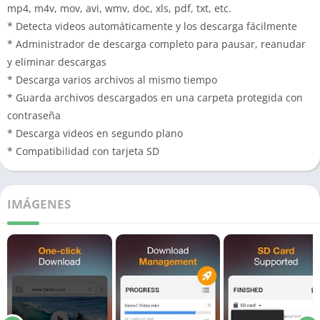
mp4, m4v, mov, avi, wmv, doc, xls, pdf, txt, etc.
* Detecta videos automáticamente y los descarga fácilmente
* Administrador de descarga completo para pausar, reanudar
y eliminar descargas
* Descarga varios archivos al mismo tiempo
* Guarda archivos descargados en una carpeta protegida con
contraseña
* Descarga videos en segundo plano
* Compatibilidad con tarjeta SD
IMÁGENES