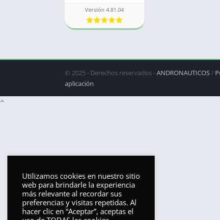
Versión 4.81.04
© 2025 - Derechos reservados -
ANDRONAUTICOS
/
P
aplicación
Utilizamos cookies en nuestro sitio
web para brindarle la experiencia
más relevante al recordar sus
preferencias y visitas repetidas. Al
hacer clic en “Aceptar”, aceptas el