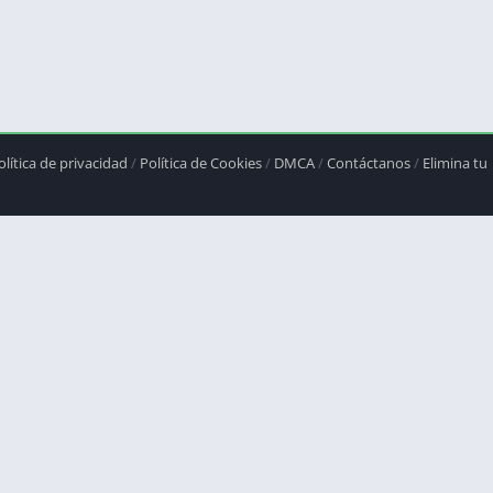
olítica de privacidad
/
Política de Cookies
/
DMCA
/
Contáctanos
/
Elimina tu