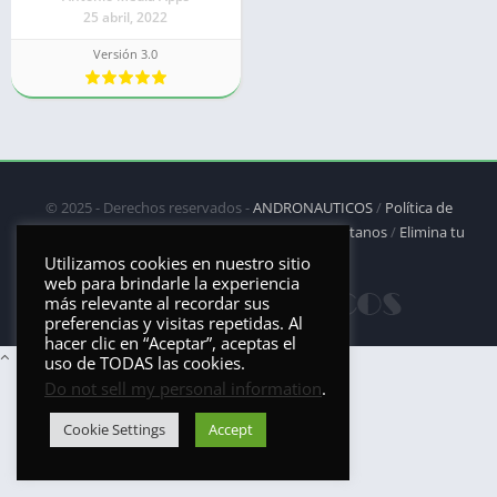
25 abril, 2022
Versión 3.0
© 2025 - Derechos reservados -
ANDRONAUTICOS
/
Política de
privacidad
/
Política de Cookies
/
DMCA
/
Contáctanos
/
Elimina tu
aplicación
Utilizamos cookies en nuestro sitio
web para brindarle la experiencia
más relevante al recordar sus
preferencias y visitas repetidas. Al
hacer clic en “Aceptar”, aceptas el
uso de TODAS las cookies.
Do not sell my personal information
.
Cookie Settings
Accept