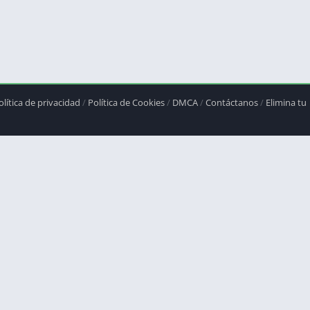
olítica de privacidad
/
Política de Cookies
/
DMCA
/
Contáctanos
/
Elimina tu