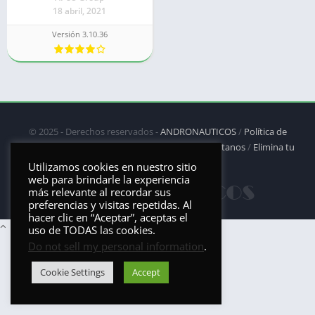
18 abril, 2021
Versión 3.10.36
© 2025 - Derechos reservados -
ANDRONAUTICOS
/
Política de
privacidad
/
Política de Cookies
/
DMCA
/
Contáctanos
/
Elimina tu
aplicación
Utilizamos cookies en nuestro sitio
web para brindarle la experiencia
más relevante al recordar sus
preferencias y visitas repetidas. Al
hacer clic en “Aceptar”, aceptas el
uso de TODAS las cookies.
Do not sell my personal information
.
Cookie Settings
Accept