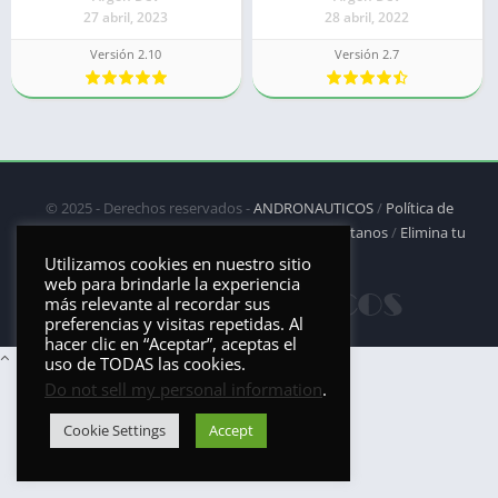
27 abril, 2023
28 abril, 2022
Versión 2.10
Versión 2.7
© 2025 - Derechos reservados -
ANDRONAUTICOS
/
Política de
privacidad
/
Política de Cookies
/
DMCA
/
Contáctanos
/
Elimina tu
aplicación
Utilizamos cookies en nuestro sitio
web para brindarle la experiencia
más relevante al recordar sus
preferencias y visitas repetidas. Al
hacer clic en “Aceptar”, aceptas el
uso de TODAS las cookies.
Do not sell my personal information
.
Cookie Settings
Accept