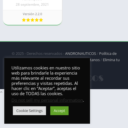
28 septiembre, 2021
Versión 2.2.0
© 2025 - Derechos reservados -
ANDRONAUTICOS
/
Política de
privacidad
/
Política de Cookies
/
DMCA
/
Contáctanos
/
Elimina tu
aplicación
Utilizamos cookies en nuestro sitio
web para brindarle la experiencia
más relevante al recordar sus
preferencias y visitas repetidas. Al
hacer clic en “Aceptar”, aceptas el
uso de TODAS las cookies.
Do not sell my personal information
.
Cookie Settings
Accept