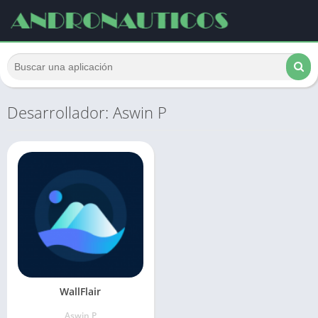
Desarrollador: Aswin P
WallFlair
Aswin P