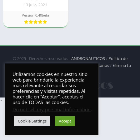
13 julio, 2021
Versión 0.40beta
© 2025 - Derechos reservados -
ANDRONAUTICOS
/
Política de
privacidad
/
Política de Cookies
/
DMCA
/
Contáctanos
/
Elimina tu
aplicación
Utilizamos cookies en nuestro sitio
web para brindarle la experiencia
más relevante al recordar sus
preferencias y visitas repetidas. Al
hacer clic en “Aceptar”, aceptas el
uso de TODAS las cookies.
Do not sell my personal information
.
Cookie Settings
Accept