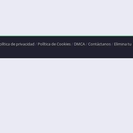
olítica de privacidad
/
Política de Cookies
/
DMCA
/
Contáctanos
/
Elimina tu