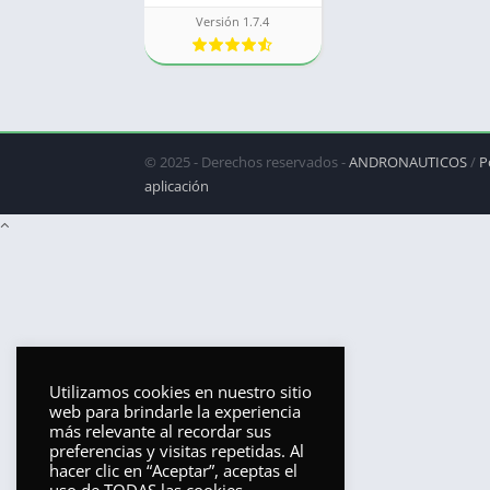
Versión 1.7.4
© 2025 - Derechos reservados -
ANDRONAUTICOS
/
P
aplicación
Utilizamos cookies en nuestro sitio
web para brindarle la experiencia
más relevante al recordar sus
preferencias y visitas repetidas. Al
hacer clic en “Aceptar”, aceptas el