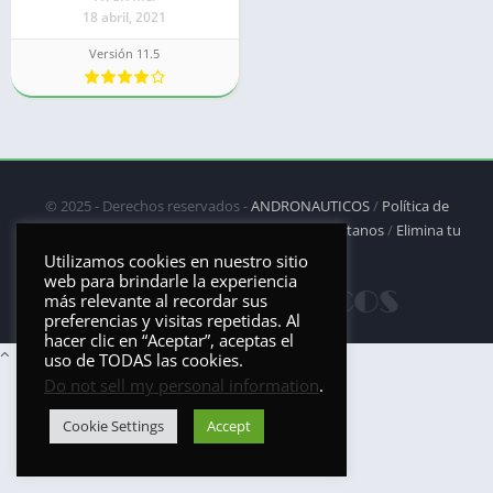
18 abril, 2021
Versión 11.5
© 2025 - Derechos reservados -
ANDRONAUTICOS
/
Política de
privacidad
/
Política de Cookies
/
DMCA
/
Contáctanos
/
Elimina tu
aplicación
Utilizamos cookies en nuestro sitio
web para brindarle la experiencia
más relevante al recordar sus
preferencias y visitas repetidas. Al
hacer clic en “Aceptar”, aceptas el
uso de TODAS las cookies.
Do not sell my personal information
.
Cookie Settings
Accept