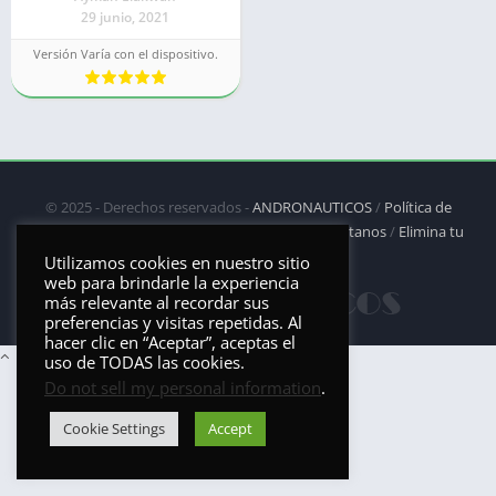
29 junio, 2021
Versión Varía con el dispositivo.
© 2025 - Derechos reservados -
ANDRONAUTICOS
/
Política de
privacidad
/
Política de Cookies
/
DMCA
/
Contáctanos
/
Elimina tu
aplicación
Utilizamos cookies en nuestro sitio
web para brindarle la experiencia
más relevante al recordar sus
preferencias y visitas repetidas. Al
hacer clic en “Aceptar”, aceptas el
uso de TODAS las cookies.
Do not sell my personal information
.
Cookie Settings
Accept