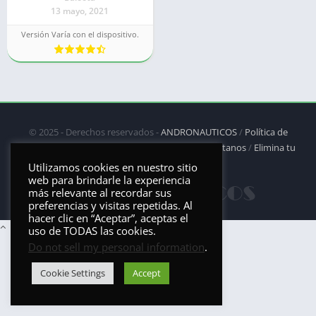
13 mayo, 2021
Versión Varía con el dispositivo.
© 2025 - Derechos reservados -
ANDRONAUTICOS
/
Política de
privacidad
/
Política de Cookies
/
DMCA
/
Contáctanos
/
Elimina tu
aplicación
Utilizamos cookies en nuestro sitio
web para brindarle la experiencia
más relevante al recordar sus
preferencias y visitas repetidas. Al
hacer clic en “Aceptar”, aceptas el
uso de TODAS las cookies.
Do not sell my personal information
.
Cookie Settings
Accept