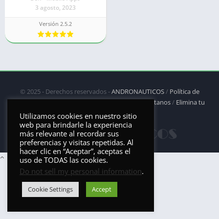
3 agosto, 2023
Versión 2.5.2
© 2025 - Derechos reservados -
ANDRONAUTICOS
/
Política de
privacidad
/
Política de Cookies
/
DMCA
/
Contáctanos
/
Elimina tu
aplicación
Utilizamos cookies en nuestro sitio
web para brindarle la experiencia
más relevante al recordar sus
preferencias y visitas repetidas. Al
hacer clic en “Aceptar”, aceptas el
uso de TODAS las cookies.
Do not sell my personal information
.
Cookie Settings
Accept