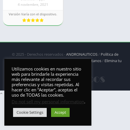
4 noviembre, 2021
Versión Varía con el dispositivo.
© 2025 - Derechos reservados -
ANDRONAUTICOS
/
Política de
privacidad
/
Política de Cookies
/
DMCA
/
Contáctanos
/
Elimina tu
aplicación
Utilizamos cookies en nuestro sitio
web para brindarle la experiencia
más relevante al recordar sus
preferencias y visitas repetidas. Al
hacer clic en “Aceptar”, aceptas el
uso de TODAS las cookies.
Do not sell my personal information
.
Cookie Settings
Accept