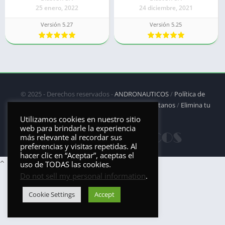
25 enero, 2022
24 diciembre, 2021
Versión 5.27
Versión 5.25
© 2025 - Derechos reservados -
ANDRONAUTICOS
/
Política de
privacidad
/
Política de Cookies
/
DMCA
/
Contáctanos
/
Elimina tu
aplicación
Utilizamos cookies en nuestro sitio
web para brindarle la experiencia
más relevante al recordar sus
preferencias y visitas repetidas. Al
hacer clic en “Aceptar”, aceptas el
uso de TODAS las cookies.
Do not sell my personal information
.
Cookie Settings
Accept