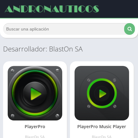
Desarrollador: BlastOn SA
PlayerPro
PlayerPro Music Player
BlastOn SA
BlastOn SA