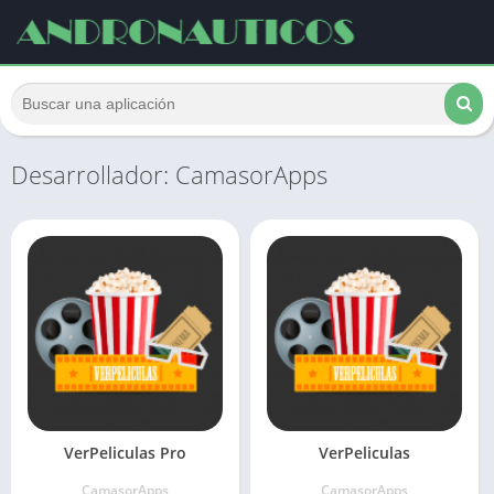
Desarrollador: CamasorApps
VerPeliculas Pro
VerPeliculas
CamasorApps
CamasorApps