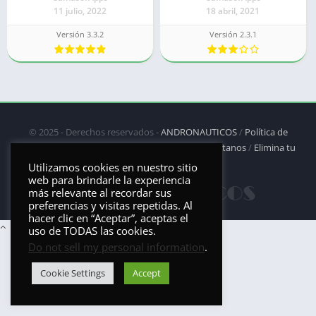
11 julio, 2022
18 abril, 2021
Versión 3.3.2
Versión 2.3.1
© 2025 - Derechos reservados -
ANDRONAUTICOS
/
Política de
privacidad
/
Política de Cookies
/
DMCA
/
Contáctanos
/
Elimina tu
aplicación
Utilizamos cookies en nuestro sitio
web para brindarle la experiencia
más relevante al recordar sus
preferencias y visitas repetidas. Al
hacer clic en “Aceptar”, aceptas el
uso de TODAS las cookies.
Do not sell my personal information
.
Cookie Settings
Accept