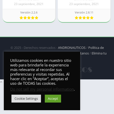
23 septiembre, 2021
23 septiembre, 2021
Versión 2.2.6
Versión 2.8.11
© 2025 - Derechos reservados -
ANDRONAUTICOS
/
Política de
privacidad
/
Política de Cookies
/
DMCA
/
Contáctanos
/
Elimina tu
aplicación
Utilizamos cookies en nuestro sitio
web para brindarle la experiencia
más relevante al recordar sus
preferencias y visitas repetidas. Al
hacer clic en “Aceptar”, aceptas el
uso de TODAS las cookies.
Do not sell my personal information
.
Cookie Settings
Accept