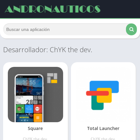
Desarrollador: ChYK the dev.
Square
Total Launcher
ChYK the dev.
ChYK the dev.