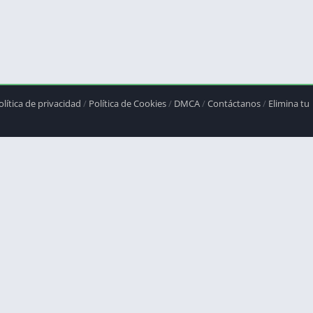
olítica de privacidad
/
Política de Cookies
/
DMCA
/
Contáctanos
/
Elimina tu