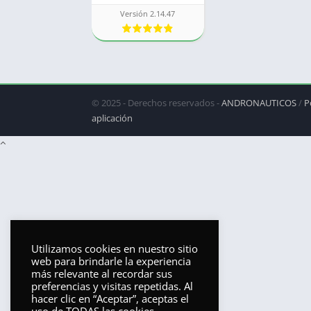
Versión 2.14.47
© 2025 - Derechos reservados -
ANDRONAUTICOS
/
P
aplicación
Utilizamos cookies en nuestro sitio
web para brindarle la experiencia
más relevante al recordar sus
preferencias y visitas repetidas. Al
hacer clic en “Aceptar”, aceptas el