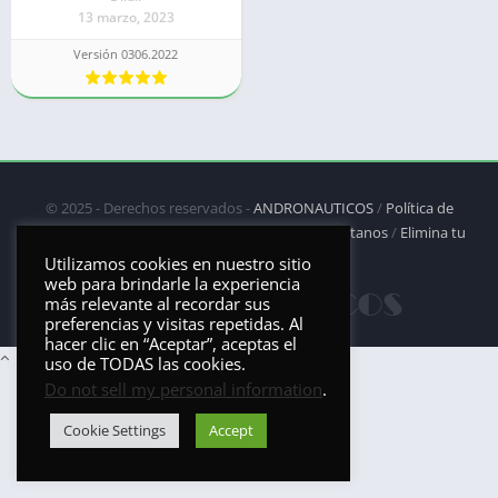
13 marzo, 2023
Versión 0306.2022
© 2025 - Derechos reservados -
ANDRONAUTICOS
/
Política de
privacidad
/
Política de Cookies
/
DMCA
/
Contáctanos
/
Elimina tu
aplicación
Utilizamos cookies en nuestro sitio
web para brindarle la experiencia
más relevante al recordar sus
preferencias y visitas repetidas. Al
hacer clic en “Aceptar”, aceptas el
uso de TODAS las cookies.
Do not sell my personal information
.
Cookie Settings
Accept