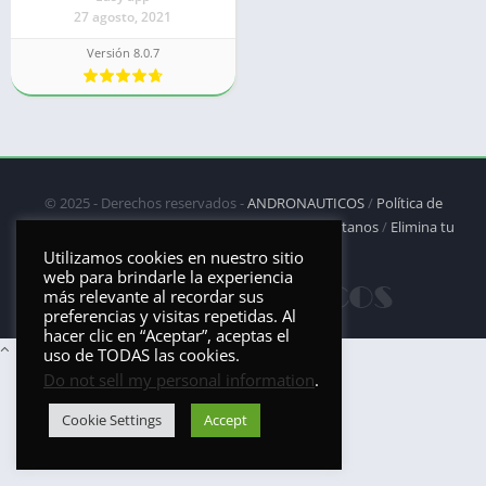
27 agosto, 2021
Versión 8.0.7
© 2025 - Derechos reservados -
ANDRONAUTICOS
/
Política de
privacidad
/
Política de Cookies
/
DMCA
/
Contáctanos
/
Elimina tu
aplicación
Utilizamos cookies en nuestro sitio
web para brindarle la experiencia
más relevante al recordar sus
preferencias y visitas repetidas. Al
hacer clic en “Aceptar”, aceptas el
uso de TODAS las cookies.
Do not sell my personal information
.
Cookie Settings
Accept