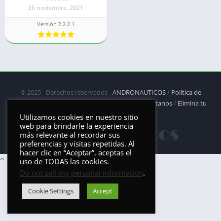
26 noviembre, 2021
Versión 2.2.2.1
© 2025 - Derechos reservados -
ANDRONAUTICOS
/
Política de
privacidad
/
Política de Cookies
/
DMCA
/
Contáctanos
/
Elimina tu
aplicación
Utilizamos cookies en nuestro sitio
web para brindarle la experiencia
más relevante al recordar sus
preferencias y visitas repetidas. Al
hacer clic en “Aceptar”, aceptas el
uso de TODAS las cookies.
Do not sell my personal information
.
Cookie Settings
Accept