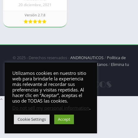
20 diciembre, 2021
Versión 2.7.8
© 2025 - Derechos reservados -
ANDRONAUTICOS
/
Política de
privacidad
/
Política de Cookies
/
DMCA
/
Contáctanos
/
Elimina tu
aplicación
Utilizamos cookies en nuestro sitio
web para brindarle la experiencia
más relevante al recordar sus
preferencias y visitas repetidas. Al
hacer clic en “Aceptar”, aceptas el
uso de TODAS las cookies.
Do not sell my personal information
.
Cookie Settings
Accept