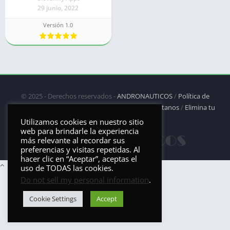
29 junio, 2022
Versión 1.0
© 2025 - Derechos reservados -
ANDRONAUTICOS
/
Política de
privacidad
/
Política de Cookies
/
DMCA
/
Contáctanos
/
Elimina tu
aplicación
Utilizamos cookies en nuestro sitio
web para brindarle la experiencia
más relevante al recordar sus
preferencias y visitas repetidas. Al
hacer clic en “Aceptar”, aceptas el
uso de TODAS las cookies.
Do not sell my personal information
.
Cookie Settings
Accept