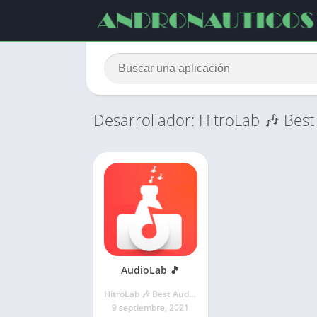
Desarrollador: HitroLab 🎶 Bes
AudioLab 🎵
HitroLab 🎶 Best Audio Editor & Audio Recorder Dev
9 septiembre, 2021