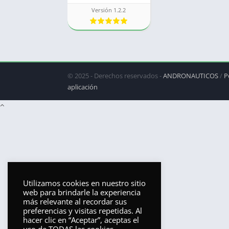
Versión 1.2.2
© 2025 - Derechos reservados -
ANDRONAUTICOS
/
P
aplicación
Utilizamos cookies en nuestro sitio
web para brindarle la experiencia
más relevante al recordar sus
preferencias y visitas repetidas. Al
hacer clic en “Aceptar”, aceptas el