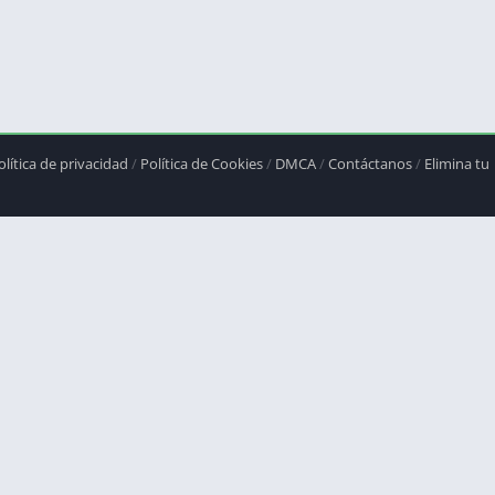
olítica de privacidad
/
Política de Cookies
/
DMCA
/
Contáctanos
/
Elimina tu