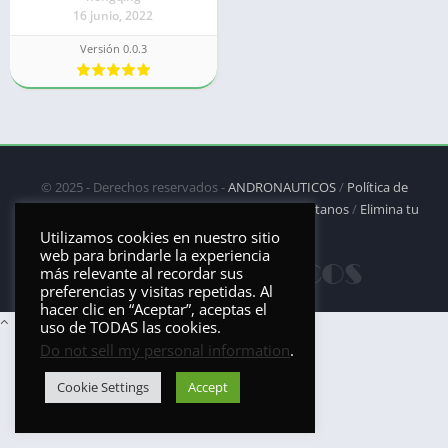
16 junio, 2022
Versión 0.0.3
© 2025 - Derechos reservados -
ANDRONAUTICOS
/
Política de
privacidad
/
Política de Cookies
/
DMCA
/
Contáctanos
/
Elimina tu
aplicación
Utilizamos cookies en nuestro sitio
web para brindarle la experiencia
más relevante al recordar sus
preferencias y visitas repetidas. Al
hacer clic en “Aceptar”, aceptas el
uso de TODAS las cookies.
Do not sell my personal information
.
Cookie Settings
Accept