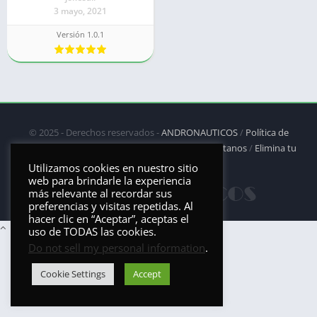
3 mayo, 2021
Versión 1.0.1
© 2025 - Derechos reservados -
ANDRONAUTICOS
/
Política de
privacidad
/
Política de Cookies
/
DMCA
/
Contáctanos
/
Elimina tu
aplicación
Utilizamos cookies en nuestro sitio
web para brindarle la experiencia
más relevante al recordar sus
preferencias y visitas repetidas. Al
hacer clic en “Aceptar”, aceptas el
uso de TODAS las cookies.
Do not sell my personal information
.
Cookie Settings
Accept