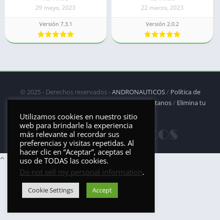
29 mayo, 2023
22 marzo, 2023
Versión 7.3.1
Versión 2.0.2
© 2025 - Derechos reservados -
ANDRONAUTICOS
/
Política de
privacidad
/
Política de Cookies
/
DMCA
/
Contáctanos
/
Elimina tu
aplicación
Utilizamos cookies en nuestro sitio
web para brindarle la experiencia
más relevante al recordar sus
preferencias y visitas repetidas. Al
hacer clic en “Aceptar”, aceptas el
uso de TODAS las cookies.
Do not sell my personal information
.
Cookie Settings
Accept