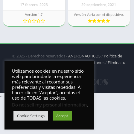
17 febrero, 2023
29 septiembre, 2021
Versión 1.7
Versión Varía con el dispositivo.
© 2025 - Derechos reservados -
ANDRONAUTICOS
/
Política de
privacidad
/
Política de Cookies
/
DMCA
/
Contáctanos
/
Elimina tu
aplicación
Utilizamos cookies en nuestro sitio
web para brindarle la experiencia
más relevante al recordar sus
preferencias y visitas repetidas. Al
hacer clic en “Aceptar”, aceptas el
uso de TODAS las cookies.
Do not sell my personal information
.
Cookie Settings
Accept