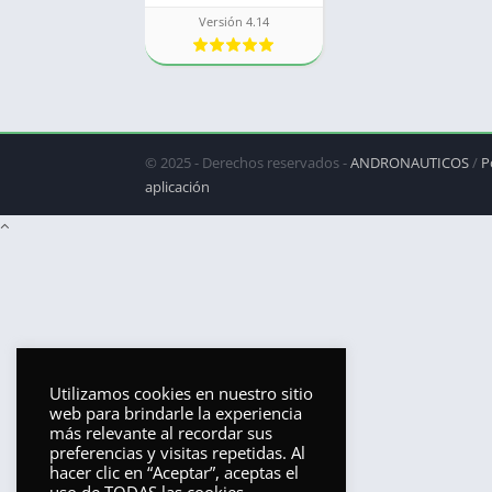
Versión 4.14
© 2025 - Derechos reservados -
ANDRONAUTICOS
/
P
aplicación
Utilizamos cookies en nuestro sitio
web para brindarle la experiencia
más relevante al recordar sus
preferencias y visitas repetidas. Al
hacer clic en “Aceptar”, aceptas el