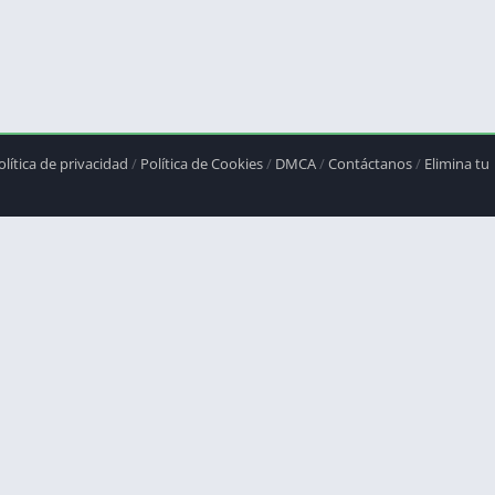
olítica de privacidad
/
Política de Cookies
/
DMCA
/
Contáctanos
/
Elimina tu