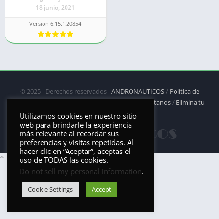
18 junio, 2021
Versión 6.15.1.20854
© 2025 - Derechos reservados -
ANDRONAUTICOS
/
Política de
privacidad
/
Política de Cookies
/
DMCA
/
Contáctanos
/
Elimina tu
aplicación
Utilizamos cookies en nuestro sitio
web para brindarle la experiencia
más relevante al recordar sus
preferencias y visitas repetidas. Al
hacer clic en “Aceptar”, aceptas el
uso de TODAS las cookies.
Do not sell my personal information
.
Cookie Settings
Accept