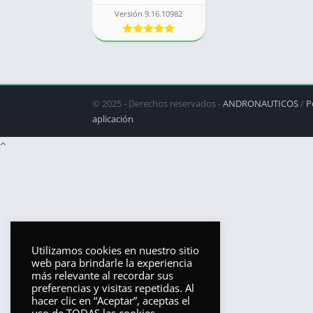
Versión 9.16.10982
© 2025 - Derechos reservados -
ANDRONAUTICOS
/
P
aplicación
Utilizamos cookies en nuestro sitio
web para brindarle la experiencia
más relevante al recordar sus
preferencias y visitas repetidas. Al
hacer clic en “Aceptar”, aceptas el