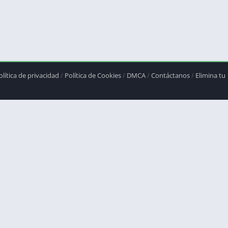
olítica de privacidad
/
Política de Cookies
/
DMCA
/
Contáctanos
/
Elimina tu