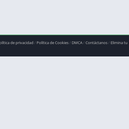
olítica de privacidad
/
Política de Cookies
/
DMCA
/
Contáctanos
/
Elimina tu