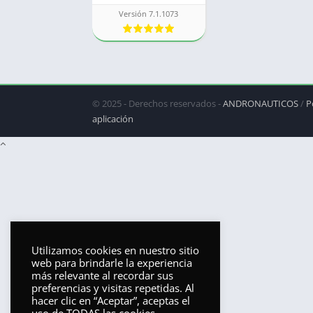
Versión 7.1.1073
© 2025 - Derechos reservados -
ANDRONAUTICOS
/
P
aplicación
Utilizamos cookies en nuestro sitio
web para brindarle la experiencia
más relevante al recordar sus
preferencias y visitas repetidas. Al
hacer clic en “Aceptar”, aceptas el