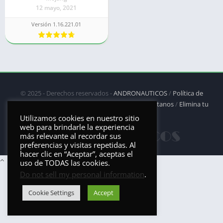
12 mayo, 2021
Versión 1.16.221.01
© 2025 - Derechos reservados -
ANDRONAUTICOS
/
Política de
privacidad
/
Política de Cookies
/
DMCA
/
Contáctanos
/
Elimina tu
aplicación
Utilizamos cookies en nuestro sitio
web para brindarle la experiencia
más relevante al recordar sus
preferencias y visitas repetidas. Al
hacer clic en “Aceptar”, aceptas el
uso de TODAS las cookies.
Do not sell my personal information
.
Cookie Settings
Accept